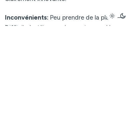
Inconvénients:
Peu prendre de la place —
Difficile à utiliser par les novices — Une
réelle plus-value en magasin reste encore à
trouver.
Et maintenant
?
Ces catégories ne sont pas exclusives, et
une borne interactive peut parfois se
retrouver dans deux catégories en même