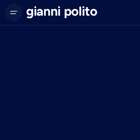
Skip
gianni polito
to
content