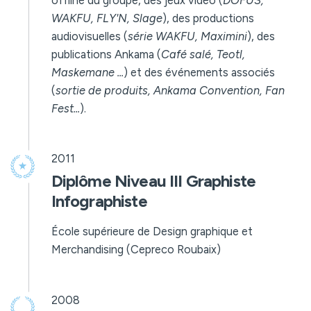
offline du groupe, des jeux vidéo (
DOFUS,
WAKFU, FLY'N, Slage
), des productions
audiovisuelles (
série WAKFU, Maximini
), des
publications Ankama (
Café salé, Teotl,
Maskemane ...
) et des événements associés
(
sortie de produits, Ankama Convention, Fan
Fest...
).
2011
Diplôme Niveau III Graphiste
Infographiste
École supérieure de Design graphique et
Merchandising (Cepreco Roubaix)
2008