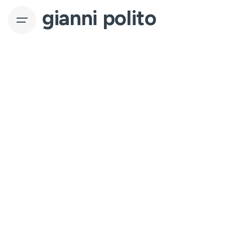
Skip
gianni polito
to
content