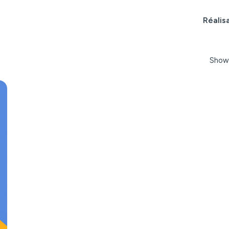
Réalis
Showi